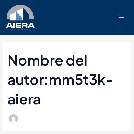
Buscar
Ir
Mai
por:
al
Men
contenido
Nombre del
autor:mm5t3k-
aiera